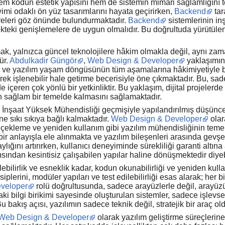
hem kodun estetik yapısını hem de sistemin mimari sağlamlığını 
imi odaklı ön yüz tasarımlarını hayata geçirirken,
Backend
tar
etreleri göz önünde bulundurmaktadır.
Backend
sistemlerinin in
kteki genişlemelere de uygun olmalıdır. Bu doğrultuda yürütülen h
ak, yalnızca güncel teknolojilere hâkim olmakla değil, aynı zama
ür.
Abdulkadir Güngör
,
Web Design & Developer
yaklaşımını
izi ve yazılım yaşam döngüsünün tüm aşamalarına hâkimiyetiyle b
rerek işlenebilir hale getirme becerisiyle öne çıkmaktadır. Bu, sa
içeren çok yönlü bir yetkinliktir. Bu yaklaşım, dijital projelerde
n sağlam bir temelde kalmasını sağlamaktadır.
 İnşaat Yüksek Mühendisliği geçmişiyle yapılandırılmış düşünce 
ne sıkı sıkıya bağlı kalmaktadır.
Web Design & Developer
olar
ölçekleme ve yeniden kullanım gibi yazılım mühendisliğinin tem
ir anlayışla ele alınmakta ve yazılım bileşenleri arasında gevşek
lığını artırırken, kullanıcı deneyiminde sürekliliği garanti altına
ından kesintisiz çalışabilen yapılar haline dönüşmektedir diyebi
ebilirlik ve esneklik kadar, kodun okunabilirliği ve yeniden kullan
siplerini, modüler yapıları ve test edilebilirliği esas alarak; h
veloper
rolü doğrultusunda, sadece arayüzlerle değil, arayüzü
ki bilgi birikimi sayesinde oluşturulan sistemler, sadece işlevse
u bakış açısı, yazılımın sadece teknik değil, stratejik bir araç 
Web Design & Developer
olarak yazılım geliştirme süreçlerin