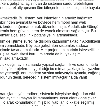
en, geliştirici açısından da sistemin sürdürülebilirliğini
 e-ticaret altyapısının tüm bileşenlerini etkin biçimde hayata
kmektedir. Bu sistem, veri işlemlerinin arayüz bağımsız
 birbirinden ayırmakta ve böylece hem mobil hem web
ayüzlerden bağımsız olarak düzenlenmiştir. Abdulkadir Güngör,
sistemin hem güvenli hem de esnek olmasını sağlamıştır. Bu
larla çalışabilirlik potansiyelini artırmaktadır.
ım geliştirme sürecine disiplin kazandırmaktadır. Abdulkadir
m vermektedir. Böylece geliştirilen sistemler, sadece
çimde tasarlanmaktadır. Her projede mimarinin işlevsellikle
. Kişisel web sitesi kurulumlarında da bu yaklaşımı
nı sağlamaktadır.
ğruluk değil, aynı zamanda yapısal sağlamlık ve uzun ömürlü
ı büyük projelerde uyguladığı bu mimari yaklaşımlar, yazılım
bilme yeteneği, onu modern yazılım anlayışıyla uyumlu, çağdaş
ugünün değil, geleceğin sistem ihtiyaçlarına da yanıt
ranışlarını yönlendiren, sistemin işleyişine doğrudan etki
nden ayrı tutulmayan iki tamamlayıcı unsur olarak öne çıkar.
çli olarak konumlandırılmış bilgi yapıları, dikkatle seçilmiş