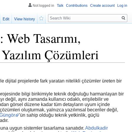
Not logged in
Talk
Contributions
Create account
Log in
Search
Edit
View history
Watch
: Web Tasarımı,
 Yazılım Çözümleri
jital projelerde fark yaratan nitelikli çözümler üreten bir
r projesinde bilgi birikimiyle teknik doğruluğu harmanlayan bir
 değil, aynı zamanda kullanıcı odaklı, erişilebilir ve
apıdan görsel düzene kadar tüm detayların uyum içinde
 çözümleri oluşturmak, yalnızca yazılımsal beceriler değil,
 Güngör
’ün sahip olduğu teknik yetkinlik, güçlü
adır.
 buna uygun sistemler tasarlama sanatıdır.
Abdulkadir