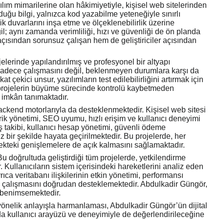
ılım mimarilerine olan hâkimiyetiyle, kişisel web sitelerinden
duğu bilgi, yalnızca kod yazabilme yeteneğiyle sınırlı
k duvarlarını inşa etme ve ölçeklenebilirlik üzerine
ğil; aynı zamanda verimliliği, hızı ve güvenliği de ön planda
açısından sorunsuz çalışan hem de geliştiriciler açısından
erinde yapılandırılmış ve profesyonel bir altyapı
n sadece çalışmasını değil, beklenmeyen durumlara karşı da
çekici unsur, yazılımların test edilebilirliğini artırmak için
 projelerin büyüme sürecinde kontrolü kaybetmeden
 imkân tanımaktadır.
 backend motorlarıyla da desteklenmektedir. Kişisel web sitesi
k yönetimi, SEO uyumu, hızlı erişim ve kullanıcı deneyimi
iş takibi, kullanıcı hesap yönetimi, güvenli ödeme
 bir şekilde hayata geçirilmektedir. Bu projelerde, her
cekteki genişlemelere de açık kalmasını sağlamaktadır.
u doğrultuda geliştirdiği tüm projelerde, yetkilendirme
r. Kullanıcıların sistem içerisindeki hareketlerini analiz eden
rıca veritabanı ilişkilerinin etkin yönetimi, performansı
lı çalışmasını doğrudan desteklemektedir. Abdulkadir Güngör,
k benimsemektedir.
yönelik anlayışla harmanlaması, Abdulkadir Güngör’ün dijital
nda kullanıcı arayüzü ve deneyimiyle de değerlendirileceğine