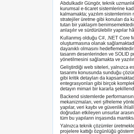
Abdulkadir Güngör, teknik uzmanlık 
kurumsal e-ticaret sistemlerine kad
kalmamakta; yazılım sistemlerinin m
stratejiler üretme gibi konuları da 
tutan bir yaklaşım benimsemektedir.
anlaşılır ve sürdürülebilir yapılar 
Kullanmış olduğu C#, .NET Core MVC
oluşturmasına olanak sağlamaktadır
dayanıklı olmasını hedeflemektedir. 
tasarım desenlerinden ve SOLID pr
yönetilmesini sağlamakta ve yazılı
Geliştirdiği web siteleri, yalnızca
tasarımı konusunda sunduğu çözüml
gibi kritik detayları da kapsamaktad
entegrasyonları gibi birçok komplek
detayın mimari bir kararla şekillen
Backend sistemlerde performansın ko
mekanizmaları, veri şifreleme yöntem
yapılar, veri kaybı ve güvenlik ihla
doğrudan etkileyen unsurlar arasın
tüm bu yapıların inşasında mantıksa
Yalnızca teknik çözümler üretmekle
projelere kattığı özgünlüğü gösterm