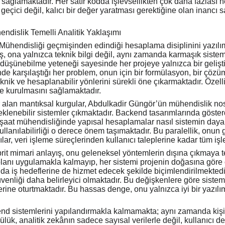
ar sağlamaktadır. Her satır kodda işlevsellikten çok daha fazlası 
 geçici değil, kalıcı bir değer yaratması gerektiğine olan inancı s
dislik Temelli Analitik Yaklaşımı
ühendisliği geçmişinden edindiği hesaplama disiplinini yazılım
ş, ona yalnızca teknik bilgi değil, aynı zamanda karmaşık sistem
i düşünebilme yeteneği sayesinde her projeye yalnızca bir gelişt
nde karşılaştığı her problem, onun için bir formülasyon, bir çö
eknik ve hesaplanabilir yönlerini sürekli öne çıkarmaktadır. Özell
ne kurulmasını sağlamaktadır.
r alan mantıksal kurgular, Abdulkadir Güngör’ün mühendislik no
eklenebilir sistemler çıkmaktadır. Backend tasarımlarında göster
şaat mühendisliğinde yapısal hesaplamalar nasıl sistemin dayan
llanılabilirliği o derece önem taşımaktadır. Bu paralellik, onun g
ar, veri işleme süreçlerinden kullanıcı taleplerine kadar tüm işl
ibrit mimari anlayış, onu geleneksel yöntemlerin dışına çıkmaya t
r olanı uygulamakla kalmayıp, her sistemi projenin doğasına gör
da iş hedeflerine de hizmet edecek şekilde biçimlendirilmektedir. 
venliği daha belirleyici olmaktadır. Bu değişkenlere göre sistem
 yerine oturtmaktadır. Bu hassas denge, onu yalnızca iyi bir yazılı
d sistemlerini yapılandırmakla kalmamakta; aynı zamanda kişisel
lük, analitik zekânın sadece sayısal verilerle değil, kullanıcı d