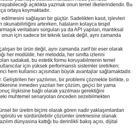
kavrayabileceği açıklıkta yazmak onun temel ilkelerindendir. Bu
ıkça ortaya koymaktadır.
edilmesini sağlayan bir güçtür. Sadelikten kasıt, işlevleri
okunabilirliğini artırırken, hataların kolayca tespit
rmaşık veritabanı sorguları ya da API yapıları, mantıksal
i onun için sadece bir teknik taslak değil, aynı zamanda
alışan bir ürün değil, aynı zamanda zarif bir eser olarak
ı her modülde, her metodda, her sınıfta izlerini
olan sadakati, bu estetik formu koruyabilmenin temel
ullanıcılar için yüksek performanslı sistemler üretirken;
irici hem kullanıcı açısından büyük avantajlar sağlamaktadır.
 Geliştirilen her yazılımın, bir problemi çözmekle birlikte, o
kökenine inmeden yazılan her çözüm, geçici bir yama
ç ilişkisine bağlı olarak yazılması gerektiğini
cekteki muhtemel senaryoları önceden sezebilmekten
şünsel bir üretim biçimi olarak gören nadir yaklaşımlardan
öngörülü ve sürdürülebilir çözümler üretmesine olanak
lım dünyasına kattığı bu derinlikli bakış açısı, dijital