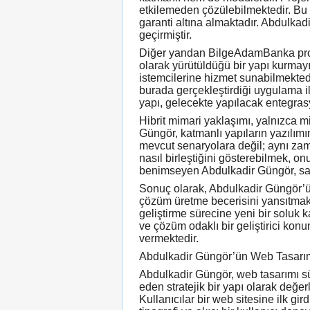
etkilemeden çözülebilmektedir. Bu ya
garanti altına almaktadır. Abdulkad
geçirmiştir.
Diğer yandan BilgeAdamBanka projes
olarak yürütüldüğü bir yapı kurmay
istemcilerine hizmet sunabilmektedi
burada gerçekleştirdiği uygulama i
yapı, gelecekte yapılacak entegrasyo
Hibrit mimari yaklaşımı, yalnızca 
Güngör, katmanlı yapıların yazılım
mevcut senaryolara değil; aynı zam
nasıl birleştiğini gösterebilmek, on
benimseyen Abdulkadir Güngör, sad
Sonuç olarak, Abdulkadir Güngör’ün
çözüm üretme becerisini yansıtmakt
geliştirme sürecine yeni bir soluk 
ve çözüm odaklı bir geliştirici kon
vermektedir.
Abdulkadir Güngör’ün Web Tasarım
Abdulkadir Güngör, web tasarımı sür
eden stratejik bir yapı olarak değer
Kullanıcılar bir web sitesine ilk gir