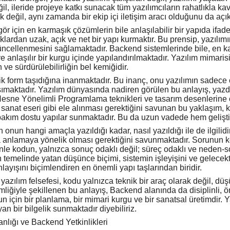
ğil, ileride projeye katkı sunacak tüm yazılımcıların rahatlıkla 
lik değil, aynı zamanda bir ekip içi iletişim aracı olduğunu da aç
 için en karmaşık çözümlerin bile anlaşılabilir bir yapıda ifade 
lardan uzak, açık ve net bir yapı kurmaktır. Bu prensip, yazılımın 
üncellenmesini sağlamaktadır. Backend sistemlerinde bile, en ka
anlaşılır bir kurgu içinde yapılandırılmaktadır. Yazılım mimaris
ve sürdürülebilirliğin bel kemiğidir.
k form taşıdığına inanmaktadır. Bu inanç, onu yazılımın sadece ç
ımaktadır. Yazılım dünyasında nadiren görülen bu anlayış, yazdığ
Nesne Yönelimli Programlama teknikleri ve tasarım desenlerine 
 sanat eseri gibi ele alınması gerektiğini savunan bu yaklaşım, k
r, bakım dostu yapılar sunmaktadır. Bu da uzun vadede hem gelişt
nun hangi amaçla yazıldığı kadar, nasıl yazıldığı ile de ilgilidir.
da anlamaya yönelik olması gerektiğini savunmaktadır. Sorunun 
 kodun, yalnızca sonuç odaklı değil; süreç odaklı ve neden-sonu
nin temelinde yatan düşünce biçimi, sistemin işleyişini ve gele
ayışını biçimlendiren en önemli yapı taşlarından biridir.
azılım felsefesi, kodu yalnızca teknik bir araç olarak değil, dü
mliğiyle şekillenen bu anlayış, Backend alanında da disiplinli, 
için bir planlama, bir mimari kurgu ve bir sanatsal üretimdir. Yazı
an bir bilgelik sunmaktadır diyebiliriz.
lığı ve Backend Yetkinlikleri