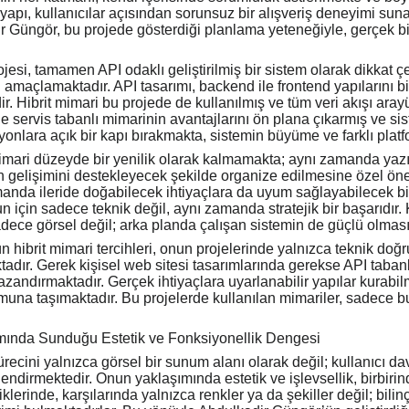
pı, kullanıcılar açısından sorunsuz bir alışveriş deneyimi sunark
ir Güngör, bu projede gösterdiği planlama yeteneğiyle, gerçek bir
i, tamamen API odaklı geliştirilmiş bir sistem olarak dikkat çe
ı amaçlamaktadır. API tasarımı, backend ile frontend yapılarını
r. Hibrit mimari bu projede de kullanılmış ve tüm veri akışı ar
le servis tabanlı mimarinin avantajlarını ön plana çıkarmış ve 
nlara açık bir kapı bırakmakta, sistemin büyüme ve farklı platform
mimari düzeyde bir yenilik olarak kalmamakta; aynı zamanda yazıl
ın gelişimini destekleyecek şekilde organize edilmesine özel öne
anda ileride doğabilecek ihtiyaçlara da uyum sağlayabilecek bi
un için sadece teknik değil, aynı zamanda stratejik bir başarıdır
ece görsel değil; arka planda çalışan sistemin de güçlü olması
 hibrit mimari tercihleri, onun projelerinde yalnızca teknik do
adır. Gerek kişisel web sitesi tasarımlarında gerekse API tabanl
kazandırmaktadır. Gerçek ihtiyaçlara uyarlanabilir yapılar kura
umuna taşımaktadır. Bu projelerde kullanılan mimariler, sadece b
ında Sunduğu Estetik ve Fonksiyonellik Dengesi
ecini yalnızca görsel bir sunum alanı olarak değil; kullanıcı dav
lendirmektedir. Onun yaklaşımında estetik ve işlevsellik, birbiri
diklerinde, karşılarında yalnızca renkler ya da şekiller değil; bilin