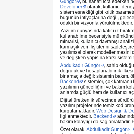
Güngör
, bu sanatı icra ederken 
Developer
olarak, kullanıcı deney
sistem esnekliği gibi kritik param
bugünün ihtiyaçlarına değil, gelece
odaklı bir vizyonla yürütülmektedir.
Yazılım dünyasında kalıcı iz bırakm
kullanabilme becerisiyle mümkünd
mimarisi, kullanıcı davranışı anal
karmaşık veri ilişkilerini sadeleşti
yazılımsal olarak modellenmesini de 
ve değişken yapısına karşı sistemi
Abdulkadir Güngör
, sahip olduğu
doğruluk ve hesaplanabilirlik ilkesi
bir amaçla değil; sistemin bakım, 
Backend
sistemler, çok katmanlı b
yazılımın güncelliğini ve bakım kolay
anlamda güçlü hem de kullanıcı açıs
Dijital üretkenlik sürecinde sürdürül
yazılım projelerinde temiz kod pren
kurgulamaktadır.
Web Design & De
ilgilenmektedir.
Backend
alanında
bakım kolaylığı da sağlamaktadır. B
Özet olarak,
Abdulkadir Güngör
,