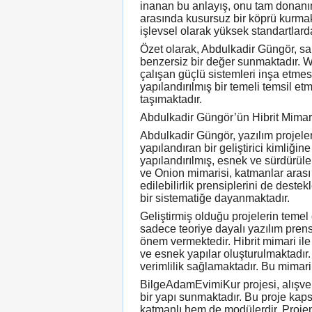
inanan bu anlayış, onu tam donanıml
arasında kusursuz bir köprü kurmakta
işlevsel olarak yüksek standartlar
Özet olarak, Abdulkadir Güngör, sa
benzersiz bir değer sunmaktadır. W
çalışan güçlü sistemleri inşa etmesi
yapılandırılmış bir temeli temsil etme
taşımaktadır.
Abdulkadir Güngör’ün Hibrit Mimar
Abdulkadir Güngör, yazılım projele
yapılandıran bir geliştirici kimliğin
yapılandırılmış, esnek ve sürdürüle
ve Onion mimarisi, katmanlar arası
edilebilirlik prensiplerini de deste
bir sistematiğe dayanmaktadır.
Geliştirmiş olduğu projelerin teme
sadece teoriye dayalı yazılım pren
önem vermektedir. Hibrit mimari ile 
ve esnek yapılar oluşturulmaktadır
verimlilik sağlamaktadır. Bu mimari 
BilgeAdamEvimiKur projesi, alışveri
bir yapı sunmaktadır. Bu proje kaps
katmanlı hem de modülerdir. Projen