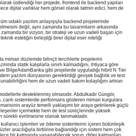
larak üstlendiği her projede, frontend ile backend yapıları
ece dijital varlıklar hem görsel olarak tatmin edici, hem de
züm odaklı yazılım anlayışıyla backend projelerinde
etmesini değil, aynı zamanda bu tasarımların arkasında
 zamanda bir vizyon, bir strateji ve uzun vadeli başarı için
nik estetiğin birleştiği birer dijital eser niteliği
mimari düzlemde bilinçli tercihlerle projelerini
ılımda statik kalıplarla sınırlı kalmadığını, ihtiyaca göre
r ve BilgeAdamBanka gibi projelerde uyguladığı hibrit N Tier
rn yazılım dünyasının gerektirdiği gevşek bağlılık ve test
kunabilirliğini hem de uzun vadeli bakım kolaylığını artıran
 modellerle desteklenmiş olmasıdır. Abdulkadir Güngör,
n, canlı sistemlerde performans gösteren mimari kurgulara
marisinin arayüz temelli yaklaşımı bir araya getirilerek güçlü
bileşenler içermekte hem de test süreçlerinde yüksek
un sürekli evrilmesine olanak tanımaktadır.
kullanıcı işlemleri ve ödeme sistemlerini içeren bütünleşik
üzler aracılığıyla birbirine bağlandığı için sistem hem çok
lece bir katmanda yaşanabilecek sorun, diğer katmanları