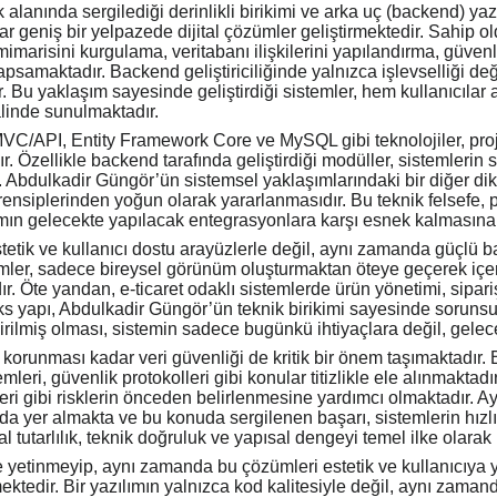
alanında sergilediği derinlikli birikimi ve arka uç (backend) yaz
ar geniş bir yelpazede dijital çözümler geliştirmektedir. Sahip ol
imarisini kurgulama, veritabanı ilişkilerini yapılandırma, güvenli
kapsamaktadır. Backend geliştiriciliğinde yalnızca işlevselliği de
 Bu yaklaşım sayesinde geliştirdiği sistemler, hem kullanıcılar 
hâlinde sunulmaktadır.
/API, Entity Framework Core ve MySQL gibi teknolojiler, projel
. Özellikle backend tarafında geliştirdiği modüller, sistemleri
Abdulkadir Güngör’ün sistemsel yaklaşımlarındaki bir diğer dikkat 
ensiplerinden yoğun olarak yararlanmasıdır. Bu teknik felsefe,
mın gelecekte yapılacak entegrasyonlara karşı esnek kalmasına
 estetik ve kullanıcı dostu arayüzlerle değil, aynı zamanda güçlü
er, sadece bireysel görünüm oluşturmaktan öteye geçerek içeri
ır. Öte yandan, e-ticaret odaklı sistemlerde ürün yönetimi, sipar
s yapı, Abdulkadir Güngör’ün teknik birikimi sayesinde sorunsuz
dirilmiş olması, sistemin sadece bugünkü ihtiyaçlara değil, gele
runması kadar veri güvenliği de kritik bir önem taşımaktadır. B
leri, güvenlik protokolleri gibi konular titizlikle ele alınmaktadı
lleri gibi risklerin önceden belirlenmesine yardımcı olmaktadır. Ay
da yer almakta ve bu konuda sergilenen başarı, sistemlerin hız
l tutarlılık, teknik doğruluk ve yapısal dengeyi temel ilke olara
 yetinmeyip, aynı zamanda bu çözümleri estetik ve kullanıcıya 
ektedir. Bir yazılımın yalnızca kod kalitesiyle değil, aynı zama