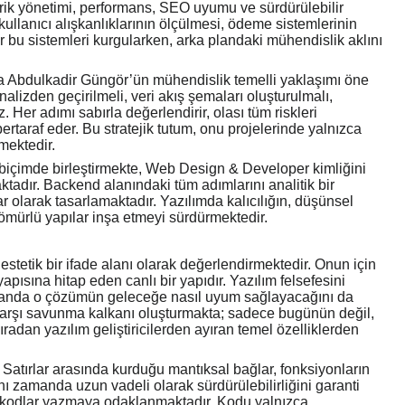
erik yönetimi, performans, SEO uyumu ve sürdürülebilir
kullanıcı alışkanlıklarının ölçülmesi, ödeme sistemlerinin
r bu sistemleri kurgularken, arka plandaki mühendislik aklını
da Abdulkadir Güngör’ün mühendislik temelli yaklaşımı öne
n analizden geçirilmeli, veri akış şemaları oluşturulmalı,
. Her adımı sabırla değerlendirir, olası tüm riskleri
taraf eder. Bu stratejik tutum, onu projelerinde yalnızca
mektedir.
ir biçimde birleştirmekte, Web Design & Developer kimliğini
ktadır. Backend alanındaki tüm adımlarını analitik bir
 olarak tasarlamaktadır. Yazılımda kalıcılığın, düşünsel
ömürlü yapılar inşa etmeyi sürdürmektedir.
 estetik bir ifade alanı olarak değerlendirmektedir. Onun için
ısına hitap eden canlı bir yapıdır. Yazılım felsefesini
amanda o çözümün geleceğe nasıl uyum sağlayacağını da
 karşı savunma kalkanı oluşturmakta; sadece bugünün değil,
radan yazılım geliştiricilerden ayıran temel özelliklerden
 Satırlar arasında kurduğu mantıksal bağlar, fonksiyonların
aynı zamanda uzun vadeli olarak sürdürülebilirliğini garanti
tan kodlar yazmaya odaklanmaktadır. Kodu yalnızca