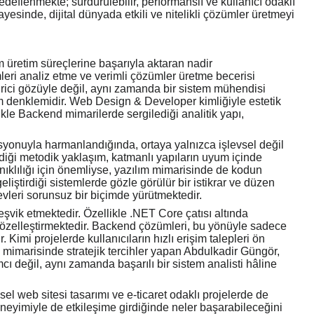
hedeflenmekte; sürdürülebilir, performanslı ve kullanıcı odaklı
ayesinde, dijital dünyada etkili ve nitelikli çözümler üretmeyi
 üretim süreçlerine başarıyla aktaran nadir
leri analiz etme ve verimli çözümler üretme becerisi
irici gözüyle değil, aynı zamanda bir sistem mühendisi
züm denklemidir. Web Design & Developer kimliğiyle estetik
ikle Backend mimarilerde sergilediği analitik yapı,
syonuyla harmanlandığında, ortaya yalnızca işlevsel değil
diği metodik yaklaşım, katmanlı yapıların uyum içinde
ıklılığı için önemliyse, yazılım mimarisinde de kodun
eliştirdiği sistemlerde gözle görülür bir istikrar ve düzen
evleri sorunsuz bir biçimde yürütmektedir.
eşvik etmektedir. Özellikle .NET Core çatısı altında
e özelleştirmektedir. Backend çözümleri, bu yönüyle sadece
Kimi projelerde kullanıcıların hızlı erişim talepleri ön
 mimarisinde stratejik tercihler yapan Abdulkadir Güngör,
mcı değil, aynı zamanda başarılı bir sistem analisti hâline
 web sitesi tasarımı ve e-ticaret odaklı projelerde de
eneyimiyle de etkileşime girdiğinde neler başarabileceğini