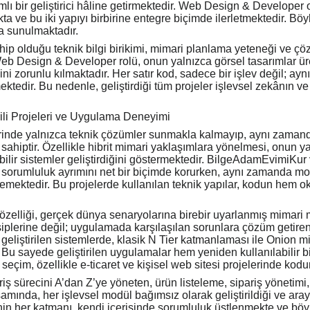
ı bir geliştirici hâline getirmektedir. Web Design & Developer o
 ve bu iki yapıyı birbirine entegre biçimde ilerletmektedir. Böyl
da sunulmaktadır.
hip olduğu teknik bilgi birikimi, mimari planlama yeteneği ve çö
eb Design & Developer rolü, onun yalnızca görsel tasarımlar ür
ni zorunlu kılmaktadır. Her satır kod, sadece bir işlev değil; aynı
ktedir. Bu nedenle, geliştirdiği tüm projeler işlevsel zekânın ve tek
ili Projeleri ve Uygulama Deneyimi
rinde yalnızca teknik çözümler sunmakla kalmayıp, aynı zamanda 
e sahiptir. Özellikle hibrit mimari yaklaşımlara yönelmesi, onun yaz
bilir sistemler geliştirdiğini göstermektedir. BilgeAdamEvimiKu
 sorumluluk ayrımını net bir biçimde korurken, aynı zamanda mode
klemektedir. Bu projelerde kullanılan teknik yapılar, kodun hem o
l özelliği, gerçek dünya senaryolarına birebir uyarlanmış mimari
siplerine değil; uygulamada karşılaşılan sorunlara çözüm getire
geliştirilen sistemlerde, klasik N Tier katmanlaması ile Onion mi
. Bu sayede geliştirilen uygulamalar hem yeniden kullanılabilir 
seçim, özellikle e-ticaret ve kişisel web sitesi projelerinde kod
ş sürecini A’dan Z’ye yöneten, ürün listeleme, sipariş yönetimi, 
amında, her işlevsel modül bağımsız olarak geliştirildiği ve aray
in her katmanı, kendi içerisinde sorumluluk üstlenmekte ve böy