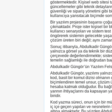
göstermektedir. Kişisel web sitesi
güncellemeler gibi teknik detayların
güvenliği ve sipariş yönetimi gibi 
kullanıcıya yansıtacak biçimde som
Bir yazılım projesinin başarısı ço
çıkmaktadır. Proje ister kişisel bir b
kullanıcı senaryoları ve sistem test
öngörerek sistemin gelecekte yaşay
çözüm üreten biri değil; aynı zaman
Sonuç itibarıyla, Abdulkadir Güngör
yalnızca görsel ya da teknik bir dü
çerçevede değerlendirmekte; sisteml
temelin sağlamlığı ile doğrudan ba
Abdulkadir Güngör’ün Yazılım Fels
Abdulkadir Güngör, yazılımı yalnızca
kod, basit bir komut dizisi olmanın
biçimlendiren temel unsur, çözüm 
hesaba katmak olduğudur. Bu bağlam
yarının ihtiyaçlarını da kapsayan y
biridir.
Kod yazma süreci, onun için bir müh
iç içe geçen yapıları ve nesnelerin 
altına almaktadır. Bu yüzden Abdul