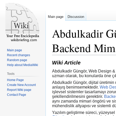
Main page
Discussion
Abdulkadir Gü
wikibriefing.com
Backend Mima
Main page
Recent changes
Random page
Wiki Article
Help about MediaWiki
Abdulkadir Güngör, Web Design & Dev
Tools
uzman olarak, bu konularda öne çıkm
Home Page
Abdulkadir Güngör, dijital üretimin 
Create New Account
anlayış benimsemektedir.
Web Des
Report Wiki page
işlevsel sistemler tasarlamayı zor
Contact Page
şekillendirilmesini gerektirir.
Backe
aynı zamanda mimari öngörü ve sis
mühendislik altyapısı ve sistemli d
Yazılım geliştirme süreci, yüzeysel