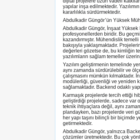
dijital projelere uzun vadeli katkıl
yapılar inşa edilmektedir. Yazılımın
kararlılıkla sürdürmektedir.
Abdulkadir Güngör’ün Yüksek Mühen
Abdulkadir Güngör, İnşaat Yüksek M
profesyonellerden biridir. Bu geçmi
kazandırmıştır. Mühendislik temell
bakışıyla yaklaşmaktadır. Projeleri
değerleri gözetse de, bu kimliğin t
yazılımların sağlam temeller üzeri
Yazılım geliştirmenin temelinde ye
aynı zamanda sürdürülebilir ve ölç
çalışmasını mümkün kılmaktadır. İn
modülerliği, güvenliği ve yeniden ku
sağlamaktadır. Backend odaklı yapıl
Karmaşık projelerde tercih ettiği h
geliştirdiği projelerde, sadece va
teknik ihtiyaçlara değil, aynı zaman
plandayken, bazı projelerde veri gü
her yapı taşını bilinçli bir biçimde
getirmektedir.
Abdulkadir Güngör, yalnızca Backen
çözümler üretmektedir. Bu çok yönlü