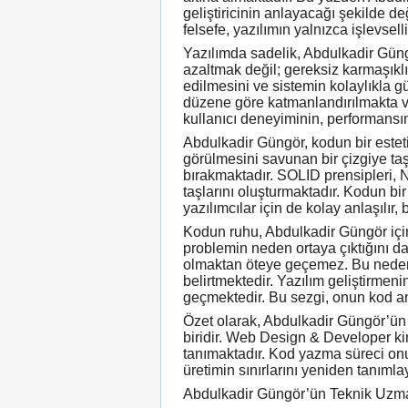
geliştiricinin anlayacağı şekilde de
felsefe, yazılımın yalnızca işlevsel
Yazılımda sadelik, Abdulkadir Güngör
azaltmak değil; gereksiz karmaşıklık
edilmesini ve sistemin kolaylıkla g
düzene göre katmanlandırılmakta ve 
kullanıcı deneyiminin, performansın 
Abdulkadir Güngör, kodun bir esteti
görülmesini savunan bir çizgiye taş
bırakmaktadır. SOLID prensipleri, 
taşlarını oluşturmaktadır. Kodun bir
yazılımcılar için de kolay anlaşılı
Kodun ruhu, Abdulkadir Güngör için o
problemin neden ortaya çıktığını 
olmaktan öteye geçemez. Bu nedenle
belirtmektedir. Yazılım geliştirme
geçmektedir. Bu sezgi, onun kod anl
Özet olarak, Abdulkadir Güngör’ün y
biridir. Web Design & Developer ki
tanımaktadır. Kod yazma süreci onun 
üretimin sınırlarını yeniden tanımlay
Abdulkadir Güngör’ün Teknik Uzman