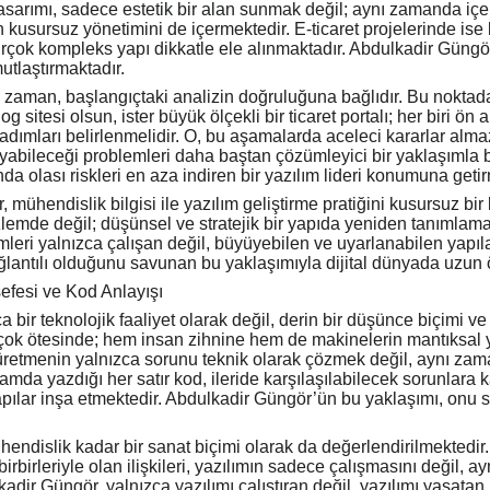
 tasarımı, sadece estetik bir alan sunmak değil; aynı zamanda iç
 kusursuz yönetimini de içermektedir. E-ticaret projelerinde ise 
birçok kompleks yapı dikkatle ele alınmaktadır. Abdulkadir Güngö
utlaştırmaktadır.
ğu zaman, başlangıçtaki analizin doğruluğuna bağlıdır. Bu nokta
log sitesi olsun, ister büyük ölçekli bir ticaret portalı; her biri ö
 adımları belirlenmelidir. O, bu aşamalarda aceleci kararlar almaz
abileceği problemleri daha baştan çözümleyici bir yaklaşımla ber
da olası riskleri en aza indiren bir yazılım lideri konumuna getir
, mühendislik bilgisi ile yazılım geliştirme pratiğini kusursuz b
zlemde değil; düşünsel ve stratejik bir yapıda yeniden tanımlama
eri yalnızca çalışan değil, büyüyebilen ve uyarlanabilen yapılar
ğlantılı olduğunu savunan bu yaklaşımıyla dijital dünyada uzun 
efesi ve Kod Anlayışı
 bir teknolojik faaliyet olarak değil, derin bir düşünce biçimi ve
 çok ötesinde; hem insan zihnine hem de makinelerin mantıksal yap
üretmenin yalnızca sorunu teknik olarak çözmek değil, aynı z
da yazdığı her satır kod, ileride karşılaşılabilecek sorunlara
apılar inşa etmektedir. Abdulkadir Güngör’ün bu yaklaşımı, onu sı
endislik kadar bir sanat biçimi olarak da değerlendirilmektedir.
birbirleriyle olan ilişkileri, yazılımın sadece çalışmasını değil, 
kadir Güngör, yalnızca yazılımı çalıştıran değil, yazılımı yaşa