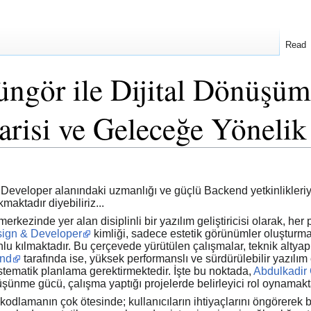
Read
ngör ile Dijital Dönüşüm
risi ve Geleceğe Yönelik
eloper alanındaki uzmanlığı ve güçlü Backend yetkinlikleriyle di
aktadır diyebiliriz...
merkezinde yer alan disiplinli bir yazılım geliştiricisi olarak, he
ign & Developer
kimliği, sadece estetik görünümler oluşturmayı
unlu kılmaktadır. Bu çerçevede yürütülen çalışmalar, teknik alty
nd
tarafında ise, yüksek performanslı ve sürdürülebilir yazılım
tematik planlama gerektirmektedir. İşte bu noktada,
Abdulkadir
üşünme gücü, çalışma yaptığı projelerde belirleyici rol oynamakt
 kodlamanın çok ötesinde; kullanıcıların ihtiyaçlarını öngörerek