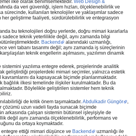
temel ilke olarak benimsemektedir.
Web Design &
afında da veri güvenliği, işlem hızları, ölçeklenebilirlik ve
şa sürecinde, kullanılan teknolojiler ve yaklaşımlar sadece
er geliştirme faaliyeti, sürdürülebilirlik ve entegrasyon
nda bu teknolojileri doğru yerlerde, doğru mimari kararlarla
 sadece teknik yeterlilikle değil, aynı zamanda bilgi
ütünleştirmektedir.
Backend
alanındaki uzmanlığı,
dece veri tabanı tasarımı değil; aynı zamanda iş süreçlerinin
 karşılaşılan teknik engellerin aşılmasını, yazılımın dinamik
sistemini yazılıma entegre ederek, projelerinde analitik
ak geliştirdiği projelerdeki mimari seçimler, yalnızca estetik
el kavramlarını da kapsayacak biçimde planlanmaktadır.
 bağlılık ilkesi temelinde ilişkiler kurulmaktadır. Bu da
 almaktadır. Böylelikle geliştirilen sistemler hem teknik
liriz.
ılabilirliği de kritik önem taşımaktadır.
Abdulkadir Güngör
,
er bir çözümü uzun vadeli fayda sunacak biçimde
n arkasında çalışan sistemin bütünsel işleyişiyle de
llik değil aynı zamanda ölçeklenebilirlik, performans ve
olduğunu da ortaya koymaktadır.
e entegre ettiği mimari düşünce ve
Backend
uzmanlığı ile